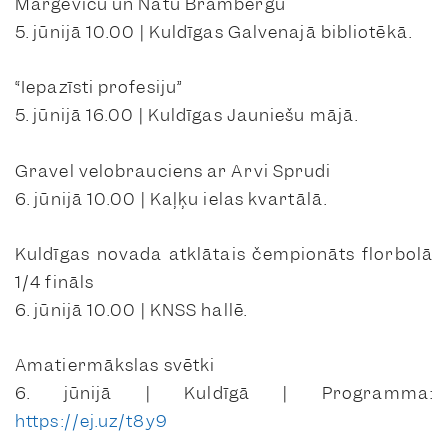
Margeviču un Natu Brambergu
5. jūnijā 10.00 | Kuldīgas Galvenajā bibliotēkā.
“Iepazīsti profesiju”
5. jūnijā 16.00 | Kuldīgas Jauniešu mājā.
Gravel velobrauciens ar Arvi Sprudi
6. jūnijā 10.00 | Kaļķu ielas kvartālā.
Kuldīgas novada atklātais čempionāts florbolā
1/4 fināls
6. jūnijā 10.00 | KNSS hallē.
Amatiermākslas svētki
6. jūnijā | Kuldīgā | Programma:
https://ej.uz/t8y9