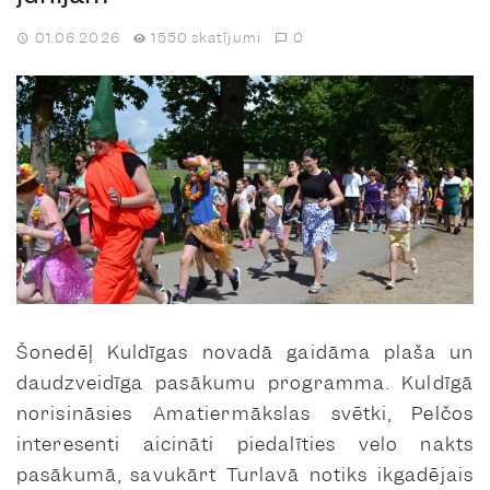
01.06.2026
1550 skatījumi
0
Šonedēļ Kuldīgas novadā gaidāma plaša un
daudzveidīga pasākumu programma. Kuldīgā
norisināsies Amatiermākslas svētki, Pelčos
interesenti aicināti piedalīties velo nakts
pasākumā, savukārt Turlavā notiks ikgadējais