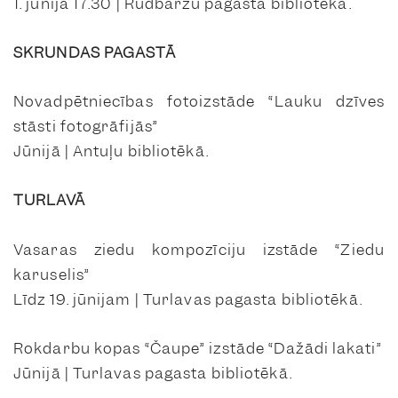
1. jūnijā 17.30 | Rudbāržu pagasta bibliotēkā.
SKRUNDAS PAGASTĀ
Novadpētniecības fotoizstāde “Lauku dzīves
stāsti fotogrāfijās”
Jūnijā | Antuļu bibliotēkā.
TURLAVĀ
Vasaras ziedu kompozīciju izstāde “Ziedu
karuselis”
Līdz 19. jūnijam | Turlavas pagasta bibliotēkā.
Rokdarbu kopas “Čaupe” izstāde “Dažādi lakati”
Jūnijā | Turlavas pagasta bibliotēkā.