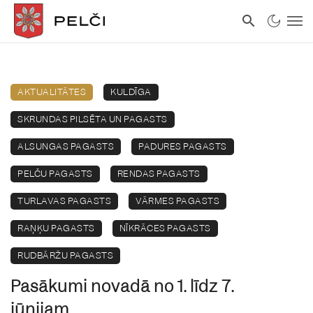
AKTUALITĀTES
KULDĪGA
SKRUNDAS PILSĒTA UN PAGASTS
ALSUNGAS PAGASTS
PADURES PAGASTS
PELČU PAGASTS
RENDAS PAGASTS
TURLAVAS PAGASTS
VĀRMES PAGASTS
RAŅĶU PAGASTS
NĪKRĀCES PAGASTS
RUDBĀRŽU PAGASTS
Pasākumi novadā no 1. līdz 7.
jūnijam