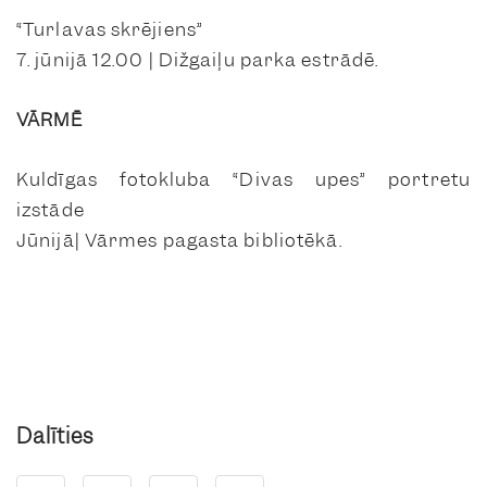
“Turlavas skrējiens”
7. jūnijā 12.00 | Dižgaiļu parka estrādē.
VĀRMĒ
Kuldīgas fotokluba “Divas upes” portretu
izstāde
Jūnijā| Vārmes pagasta bibliotēkā.
Dalīties