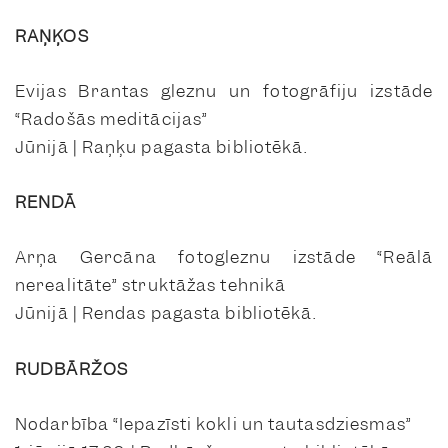
RAŅĶOS
Evijas Brantas gleznu un fotogrāfiju izstāde
“Radošās meditācijas”
Jūnijā | Raņķu pagasta bibliotēkā.
RENDĀ
Arņa Gercāna fotogleznu izstāde “Reālā
nerealitāte” struktāžas tehnikā
Jūnijā | Rendas pagasta bibliotēkā.
RUDBĀRŽOS
Nodarbība “Iepazīsti kokli un tautasdziesmas”