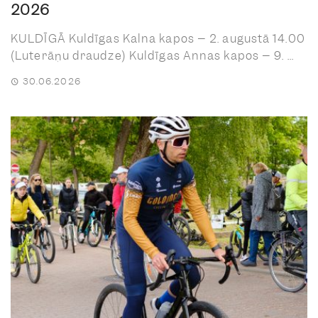
2026
KULDĪGĀ Kuldīgas Kalna kapos – 2. augustā 14.00
(Luterāņu draudze) Kuldīgas Annas kapos – 9. ...
30.06.2026