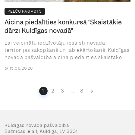
PELČU PAGASTS
Aicina piedalīties konkursā “Skaistākie
dārzi Kuldīgas novadā”
Lai veicinātu iedzīvotāju iesaisti novada
teritorijas sakopšanā un labiekārtošanā, Kuldīgas
novada pašvaldība aicina piedalīties skaistāko ...
15.06.2026
Posts
1
2
3
...
8
navigation
Kuldīgas novada pašvaldība
Baznīcas iela 1, Kuldīga, LV 3301