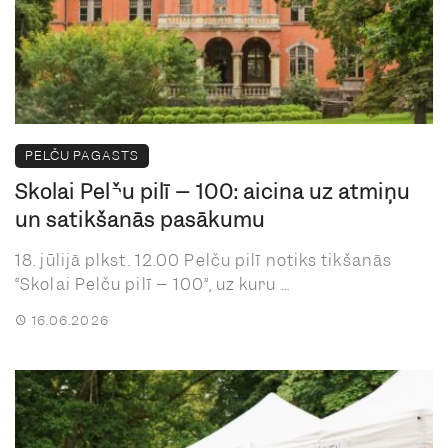
PELČU PAGASTS
Skolai Pelču pilī – 100: aicina uz atmiņu
un satikšanās pasākumu
18. jūlijā plkst. 12.00 Pelču pilī notiks tikšanās
“Skolai Pelču pilī – 100”, uz kuru ...
16.06.2026