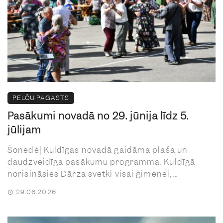
PELČU PAGASTS
Pasākumi novadā no 29. jūnija līdz 5.
jūlijam
Šonedēļ Kuldīgas novadā gaidāma plaša un
daudzveidīga pasākumu programma. Kuldīgā
norisināsies Dārza svētki visai ģimenei, ...
29.06.2026