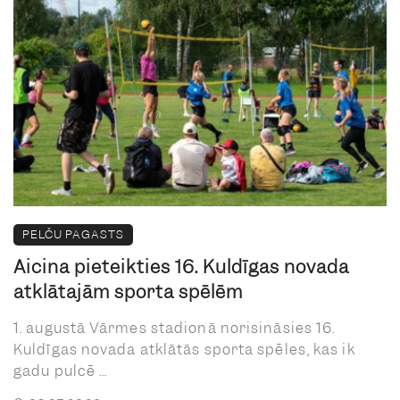
PELČU PAGASTS
Aicina pieteikties 16. Kuldīgas novada
atklātajām sporta spēlēm
1. augustā Vārmes stadionā norisināsies 16.
Kuldīgas novada atklātās sporta spēles, kas ik
gadu pulcē ...