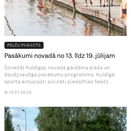
PELČU PAGASTS
Pasākumi novadā no 13. līdz 19. jūlijam
Šonedēļ Kuldīgas novadā gaidāma plaša un
daudzveidīga pasākumu programma. Kuldīgā
sporta entuziasti aicināti piedalīties Nakts ...
13.07.2026