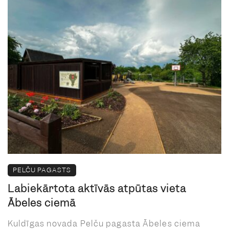
PELČU PAGASTS
Labiekārtota aktīvās atpūtas vieta
Ābeles ciemā
Kuldīgas novada Pelču pagasta Ābeles ciema