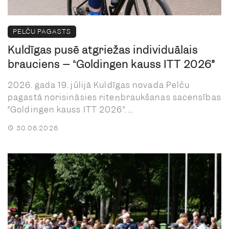
PELČU PAGASTS
Kuldīgas pusē atgriežas individuālais
brauciens – “Goldingen kauss ITT 2026”
2026. gada 19. jūlijā Kuldīgas novada Pelču
pagastā norisināsies riteņbraukšanas sacensības
“Goldingen kauss ITT 2026”. ...
30.06.2026