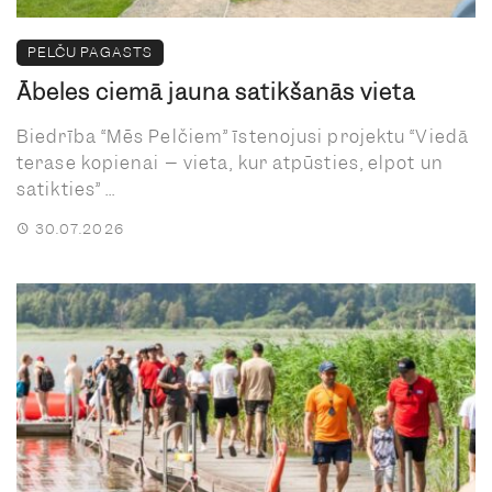
PELČU PAGASTS
Ābeles ciemā jauna satikšanās vieta
Biedrība “Mēs Pelčiem” īstenojusi projektu “Viedā
terase kopienai – vieta, kur atpūsties, elpot un
satikties” ...
30.07.2026