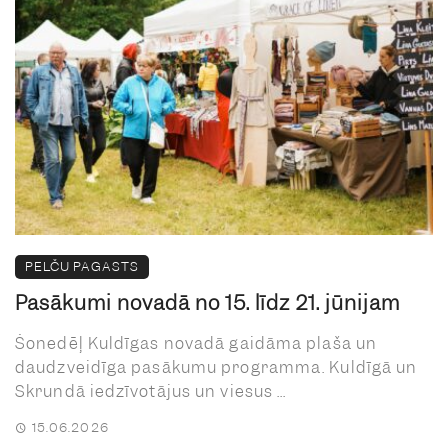
PELČU PAGASTS
Pasākumi novadā no 15. līdz 21. jūnijam
Šonedēļ Kuldīgas novadā gaidāma plaša un
daudzveidīga pasākumu programma. Kuldīgā un
Skrundā iedzīvotājus un viesus ...
15.06.2026