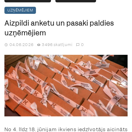
UZŅĒMĒJIEM
Aizpildi anketu un pasaki paldies
uzņēmējiem
04.06.2026
3496 skatījumi
0
No 4. līdz 18. jūnijam ikviens iedzīvotājs aicināts