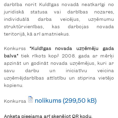
darbība norit Kuldīgas novadā neatkarīgi no
juridiskā statusa vai darbības nozares,
individuālā darba veicējus, uzņēmumu
struktūrvienības, kas darbojas novada
teritorijā, kā arī amatniekus.
Konkurss
“Kuldīgas novada uzņēmēju gada
balva”
tiek rīkots kopš 2008. gada ar mērķi
apzināt un godināt novada uzņēmējus, kuri ar
savu darbu un iniciatīvu veicina
uzņēmējdarbības attīstību un stiprina vietējo
kopienu.
nolikums
Konkursa
Anketa pieejama arī skenējot QR kodu.