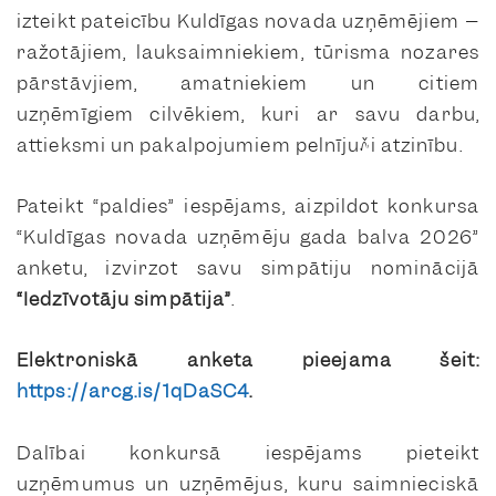
izteikt pateicību Kuldīgas novada uzņēmējiem –
ražotājiem, lauksaimniekiem, tūrisma nozares
pārstāvjiem, amatniekiem un citiem
uzņēmīgiem cilvēkiem, kuri ar savu darbu,
attieksmi un pakalpojumiem pelnījuši atzinību.
Pateikt “paldies” iespējams, aizpildot konkursa
“Kuldīgas novada uzņēmēju gada balva 2026”
anketu, izvirzot savu simpātiju nominācijā
“Iedzīvotāju simpātija”
.
Elektroniskā anketa pieejama šeit:
https://arcg.is/1qDaSC4
.
Dalībai konkursā iespējams pieteikt
uzņēmumus un uzņēmējus, kuru saimnieciskā