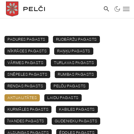
PADURES PAGASTS
RUDBĀRŽU PAGASTS
NĪKRĀCES PAGASTS
RAŅĶU PAGASTS
VĀRMES PAGASTS
TURLAVAS PAGASTS
SNĒPELES PAGASTS
RUMBAS PAGASTS
RENDAS PAGASTS
PELČU PAGASTS
AKTUALITĀTES
LAIDU PAGASTS
KURMĀLES PAGASTS
KABILES PAGASTS
ĪVANDES PAGASTS
GUDENIEKU PAGASTS
ALSUNGAS PAGASTS
ĒDOLES PAGASTS