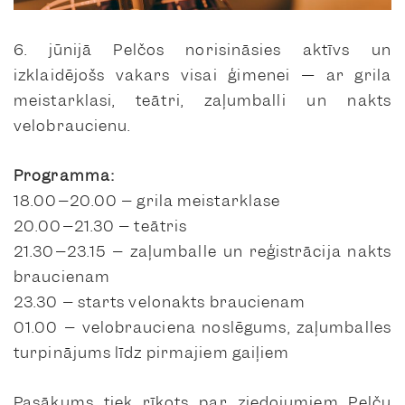
6. jūnijā Pelčos norisināsies aktīvs un
izklaidējošs vakars visai ģimenei — ar grila
meistarklasi, teātri, zaļumballi un nakts
velobraucienu.
Programma:
18.00–20.00 – grila meistarklase
20.00–21.30 – teātris
21.30–23.15 – zaļumballe un reģistrācija nakts
braucienam
23.30 – starts velonakts braucienam
01.00 – velobrauciena noslēgums, zaļumballes
turpinājums līdz pirmajiem gaiļiem
Pasākums tiek rīkots par ziedojumiem Pelču