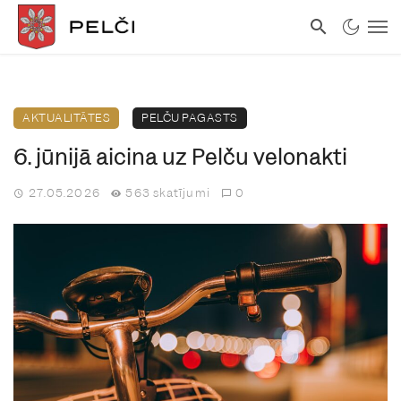
AKTUALITĀTES
PELČU PAGASTS
6. jūnijā aicina uz Pelču velonakti
27.05.2026
563 skatījumi
0