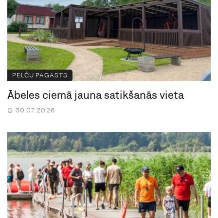
PELČU PAGASTS
Ābeles ciemā jauna satikšanās vieta
30.07.2026