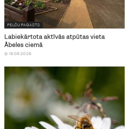
PELČU PAGASTS
Labiekārtota aktīvās atpūtas vieta
Ābeles ciemā
19.06.2026