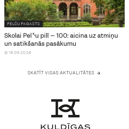
PELČU PAGASTS
Skolai Pelču pilī – 100: aicina uz atmiņu
un satikšanās pasākumu
16.06.2026
SKATĪT VISAS AKTUALITĀTES