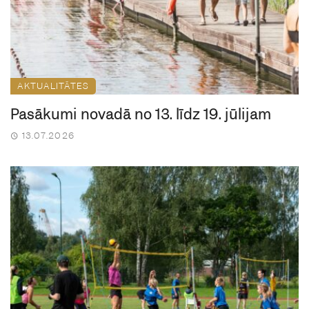
AKTUALITĀTES
Pasākumi novadā no 13. līdz 19. jūlijam
13.07.2026