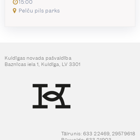
15:00
Pelču pils parks
Kuldīgas novada pašvaldība
Baznīcas iela 1, Kuldīga, LV 3301
Tālrunis: 633 22469, 29579618
Būvvalde: 633 21903