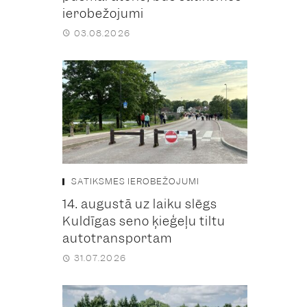
ierobežojumi
03.08.2026
SATIKSMES IEROBEŽOJUMI
14. augustā uz laiku slēgs
Kuldīgas seno ķieģeļu tiltu
autotransportam
31.07.2026