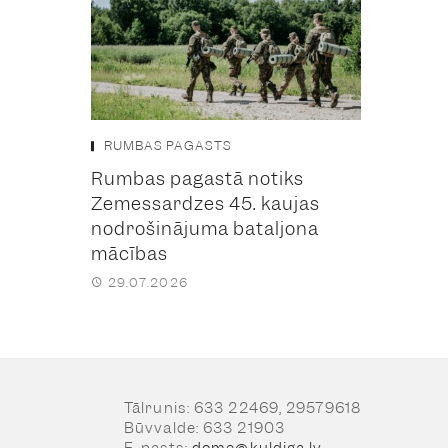
RUMBAS PAGASTS
Rumbas pagastā notiks
Zemessardzes 45. kaujas
nodrošinājuma bataljona
mācības
29.07.2026
Tālrunis: 633 22469, 29579618
Būvvalde: 633 21903
E-pasts:
dome@kuldiga.lv