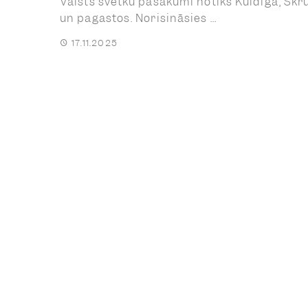
Valsts svētku pasākumi notiks Kuldīgā, Sk
un pagastos. Norisināsies ...
17.11.2025