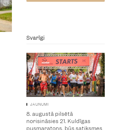
Svarīgi
JAUNUMI
8. augustā pilsētā
norisināsies 21. Kuldīgas
pusmaratons, būs satiksmes