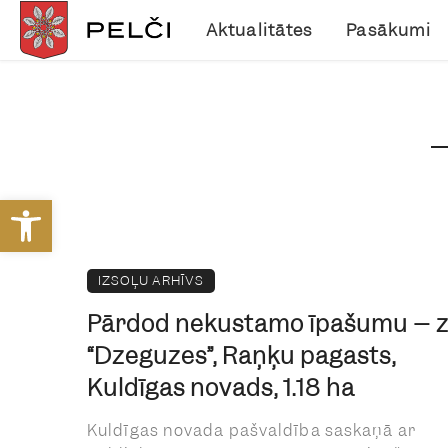
Aktualitātes
Pasākumi
Open toolbar
IZSOĻU ARHĪVS
Pārdod nekustamo īpašumu – 
“Dzeguzes”, Raņķu pagasts,
Kuldīgas novads, 1.18 ha
Kuldīgas novada pašvaldība saskaņā ar