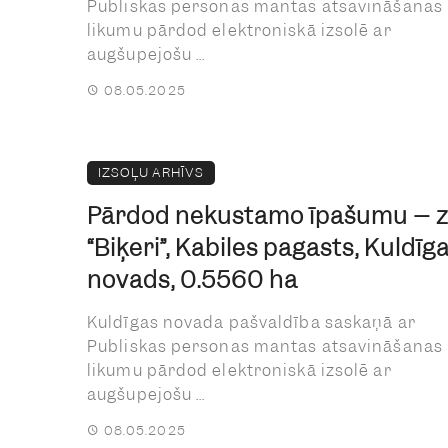
Publiskas personas mantas atsavināšanas
likumu pārdod elektroniskā izsolē ar
augšupejošu ...
08.05.2025
IZSOĻU ARHĪVS
Pārdod nekustamo īpašumu – 
“Biķeri”, Kabiles pagasts, Kuldīg
novads, 0.5560 ha
Kuldīgas novada pašvaldība saskaņā ar
Publiskas personas mantas atsavināšanas
likumu pārdod elektroniskā izsolē ar
augšupejošu ...
08.05.2025