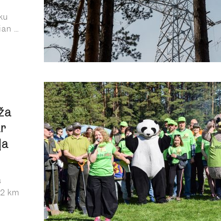
ku
n ...
ža
ar
ļa
s
12 km