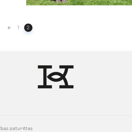
1
2
ības paturētas