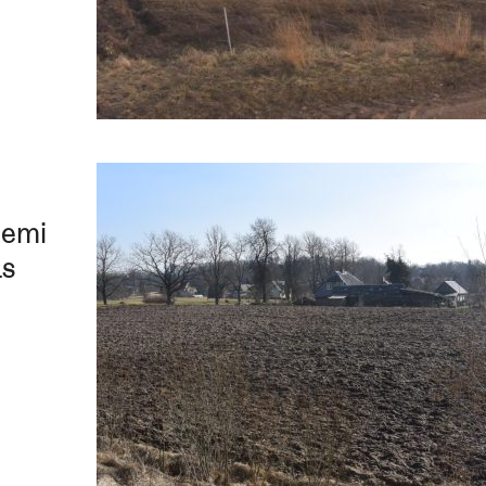
zemi
as