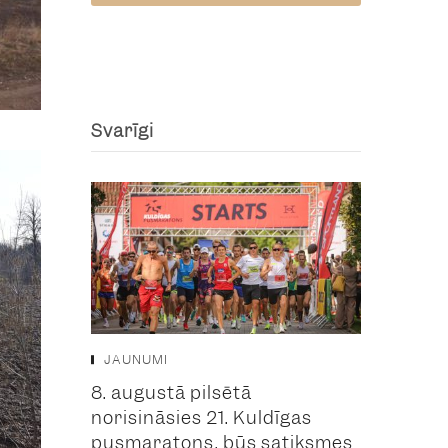
Svarīgi
JAUNUMI
8. augustā pilsētā
norisināsies 21. Kuldīgas
pusmaratons, būs satiksmes