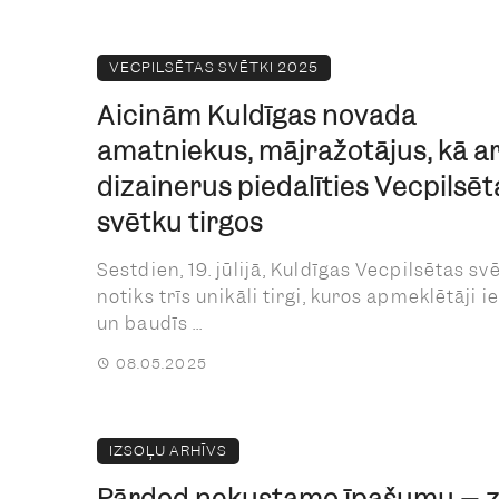
VECPILSĒTAS SVĒTKI 2025
Aicinām Kuldīgas novada
amatniekus, mājražotājus, kā ar
dizainerus piedalīties Vecpilsēt
svētku tirgos
Sestdien, 19. jūlijā, Kuldīgas Vecpilsētas sv
notiks trīs unikāli tirgi, kuros apmeklētāji i
un baudīs ...
08.05.2025
IZSOĻU ARHĪVS
Pārdod nekustamo īpašumu – 