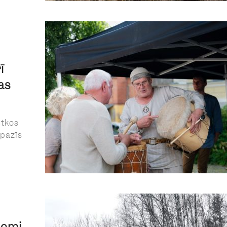
ī
as
ētkos
epazīs
zemi