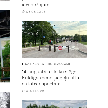
ierobežojumi
03.08.2026
SATIKSMES IEROBEŽOJUMI
14. augustā uz laiku slēgs
Kuldīgas seno ķieģeļu tiltu
autotransportam
31.07.2026