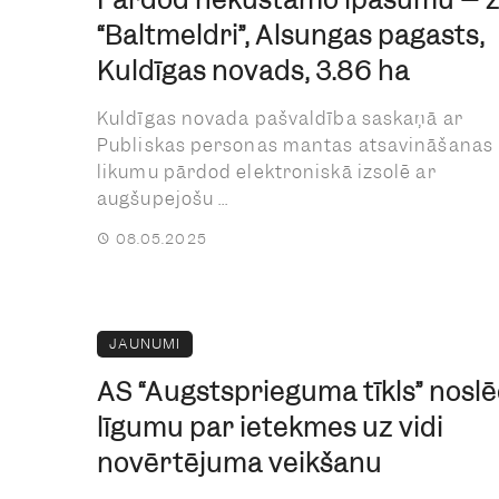
“Baltmeldri”, Alsungas pagasts,
Kuldīgas novads, 3.86 ha
Kuldīgas novada pašvaldība saskaņā ar
Publiskas personas mantas atsavināšanas
likumu pārdod elektroniskā izsolē ar
augšupejošu ...
08.05.2025
JAUNUMI
AS “Augstsprieguma tīkls” noslē
līgumu par ietekmes uz vidi
novērtējuma veikšanu