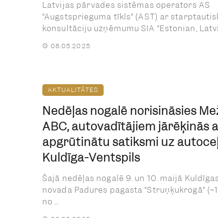
Latvijas pārvades sistēmas operators AS
“Augstsprieguma tīkls” (AST) ar starptautis
konsultāciju uzņēmumu SIA “Estonian, Latvia
08.05.2025
AKTUALITĀTES
Nedēļas nogalē norisināsies Me
ABC, autovadītājiem jārēķinās 
apgrūtinātu satiksmi uz autoce
Kuldīga-Ventspils
Šajā nedēļas nogalē 9. un 10. maijā Kuldīga
novada Padures pagasta “Struņķukrogā” (~
no ...