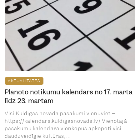
AKTUALITĀTES
Plānoto notikumu kalendārs no 17. marta
līdz 23. martam
Visi Kuldīgas novada pasākumi vienuviet –
https://kalendars.kuldigasnovads.lv/ Vienotajā
pasākumu kalendārā vienkopus apkopoti visi
daudzveidīgie kultūras, ...