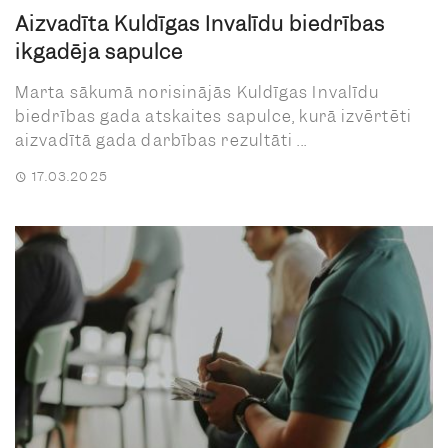
Aizvadīta Kuldīgas Invalīdu biedrības
ikgadējā sapulce
Marta sākumā norisinājās Kuldīgas Invalīdu
biedrības gada atskaites sapulce, kurā izvērtēti
aizvadītā gada darbības rezultāti ...
17.03.2025