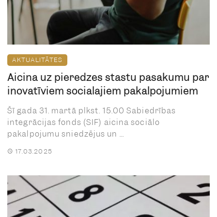
AKTUALITĀTES
Aicina uz pieredzes stāstu pasākumu par
inovatīviem sociālajiem pakalpojumiem
Šī gada 31. martā plkst. 15.00 Sabiedrības
integrācijas fonds (SIF) aicina sociālo
pakalpojumu sniedzējus un ...
17.03.2025