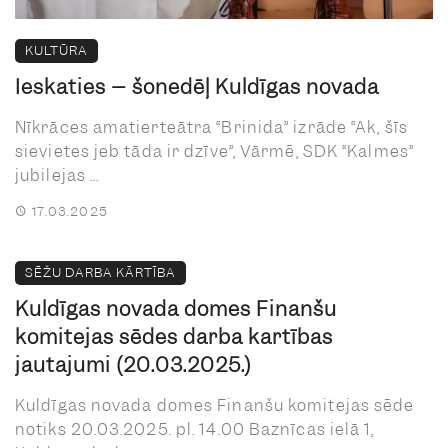
KULTŪRA
Ieskaties – šonedēļ Kuldīgas novadā
Nīkrāces amatierteātra “Brinida” izrāde “Ak, šīs
sievietes jeb tāda ir dzīve”, Vārmē, SDK “Kalmes”
jubilejas ...
17.03.2025
SĒŽU DARBA KĀRTĪBA
Kuldīgas novada domes Finanšu
komitejas sēdes darba kārtības
jautājumi (20.03.2025.)
Kuldīgas novada domes Finanšu komitejas sēde
notiks 20.03.2025. pl. 14.00 Baznīcas ielā 1,