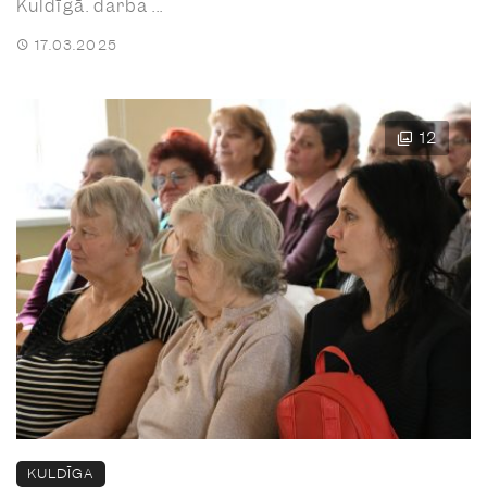
Kuldīgā. darba ...
17.03.2025
12
KULDĪGA