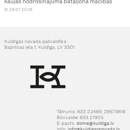
kaujas nodrošinājuma bataljona mācības
29.07.2026
Kuldīgas novada pašvaldība
Baznīcas iela 1, Kuldīga, LV 3301
Tālrunis: 633 22469, 29579618
Būvvalde: 633 21903
E-pasts:
dome@kuldiga.lv
Info:
info@kuldigasnovads.lv